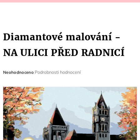
Diamantové malování -
NA ULICI PŘED RADNICÍ
Průměrné
Podrobnosti hodnocení
Neohodnoceno
hodnocení
produktu
je
0,0
z
5
hvězdiček.