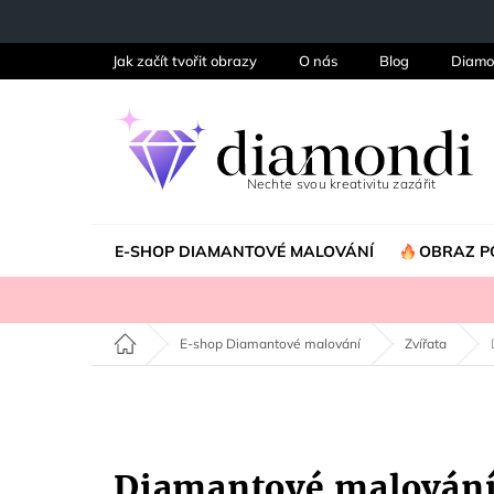
Přejít
na
obsah
Jak začít tvořit obrazy
O nás
Blog
Diamo
E-SHOP DIAMANTOVÉ MALOVÁNÍ
OBRAZ P
Domů
E-shop Diamantové malování
Zvířata
Diamantové malován