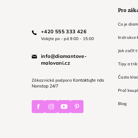
Pro zák
Co je dia
+420 555 333 426
Instrukce 
Volejte po - pá 9:00 - 15:00
Jak začít 
info@diamantove-
malovani.cz
Tipy a tri
Často kla
Kontaktujte nás
Zákaznická podpora
Nonstop 24/7
Proč koupi
Facebook
Instagram
Youtube
Pinterest
Blog