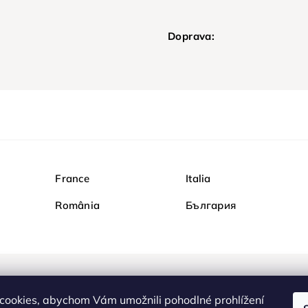
Doprava:
France
Italia
România
България
Nakupujte na Diamondi b
cookies, abychom Vám umožnili pohodlné prohlížení