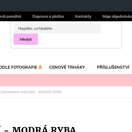
ndi pomáhá
Doprava a platba
Kontakty
Moje objednávk
Hledat
ODLE FOTOGRAFIE
CENOVÉ TRHÁKY
PŘÍSLUŠENSTVÍ
Diamantové malování - MODRÁ RYBA
í - MODRÁ RYBA