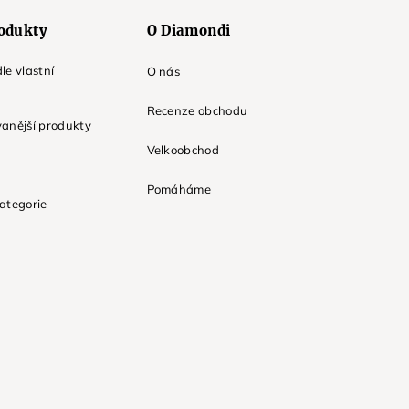
odukty
O Diamondi
le vlastní
O nás
Recenze obchodu
anější produkty
Velkoobchod
Pomáháme
ategorie