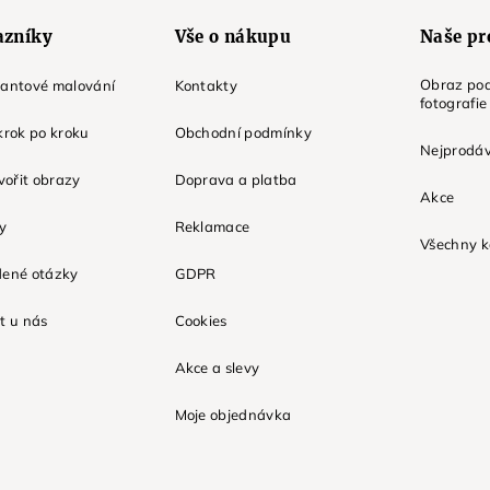
azníky
Vše o nákupu
Naše pr
Obraz pod
mantové malování
Kontakty
fotografie
krok po kroku
Obchodní podmínky
Nejprodáv
tvořit obrazy
Doprava a platba
Akce
ky
Reklamace
Všechny k
dené otázky
GDPR
t u nás
Cookies
Akce a slevy
Moje objednávka