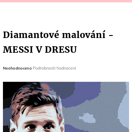
Diamantové malování -
MESSI V DRESU
Průměrné
Podrobnosti hodnocení
Neohodnoceno
hodnocení
produktu
je
0,0
z
5
hvězdiček.