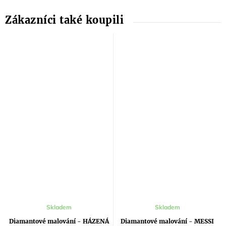
Průměrné
Skladem
Skladem
hodnocení
produktu
Diamantové malování - HÁZENÁ
Diamantové malování - MESSI