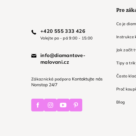
Pro zák
Co je dia
+420 555 333 426
Instrukce 
Volejte po - pá 9:00 - 15:00
Jak začít 
info@diamantove-
malovani.cz
Tipy a tri
Často kla
Kontaktujte nás
Zákaznická podpora
Nonstop 24/7
Proč koupi
Facebook
Instagram
Youtube
Pinterest
Blog