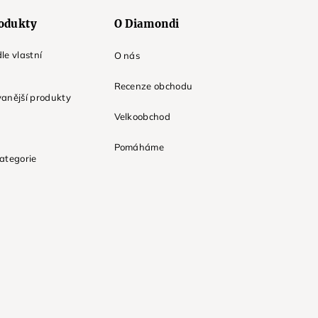
odukty
O Diamondi
le vlastní
O nás
Recenze obchodu
anější produkty
Velkoobchod
Pomáháme
ategorie