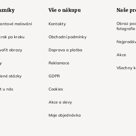
azníky
Vše o nákupu
Naše pr
Obraz pod
mantové malování
Kontakty
fotografie
krok po kroku
Obchodní podmínky
Nejprodáv
tvořit obrazy
Doprava a platba
Akce
ky
Reklamace
Všechny k
dené otázky
GDPR
t u nás
Cookies
Akce a slevy
Moje objednávka