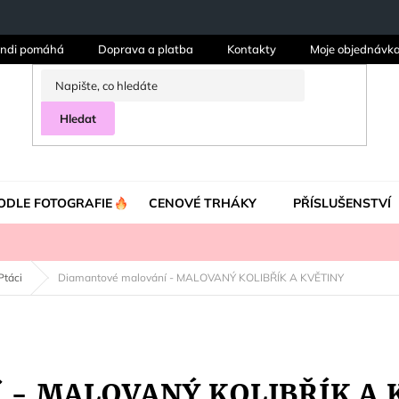
ndi pomáhá
Doprava a platba
Kontakty
Moje objednávk
Hledat
ODLE FOTOGRAFIE
CENOVÉ TRHÁKY
PŘÍSLUŠENSTVÍ
Ptáci
Diamantové malování - MALOVANÝ KOLIBŘÍK A KVĚTINY
í - MALOVANÝ KOLIBŘÍK A 