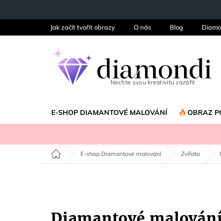
Přejít
na
obsah
Jak začít tvořit obrazy
O nás
Blog
Diamo
E-SHOP DIAMANTOVÉ MALOVÁNÍ
OBRAZ P
Domů
E-shop Diamantové malování
Zvířata
Diamantové malován