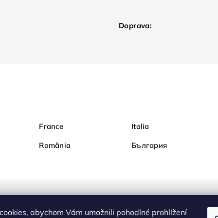
Doprava:
France
Italia
România
България
Nakupujte na Diamondi b
cookies, abychom Vám umožnili pohodlné prohlížení