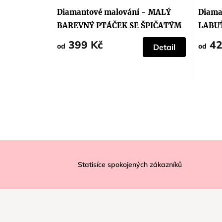
Diamantové malování - MALÝ
Diama
BAREVNÝ PTÁČEK SE ŠPIČATÝM
LABU
ZOBÁKEM
399 Kč
42
od
od
Detail
Z
á
Statisíce spokojených zákazníků
p
a
t
í