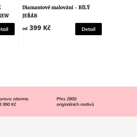
Ě
Diamantové malování - BÍLÝ
NEW
JEŘÁB
399 Kč
od
tail
Detail
prava zdarma
Přes
2800
d
990 Kč
originálních motivů