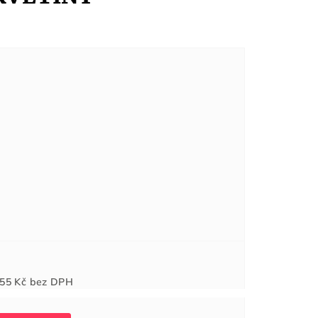
Měrná
55 Kč
bez DPH
cena: