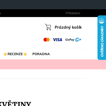
a
Přihlášení
Prázdný košík
Nákupní
košík
RECENZE
PORADNA
KVĚTINY