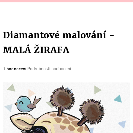
Diamantové malování -
MALÁ ŽIRAFA
Průměrné
Podrobnosti hodnocení
1 hodnocení
hodnocení
produktu
je
5,0
z
5
hvězdiček.