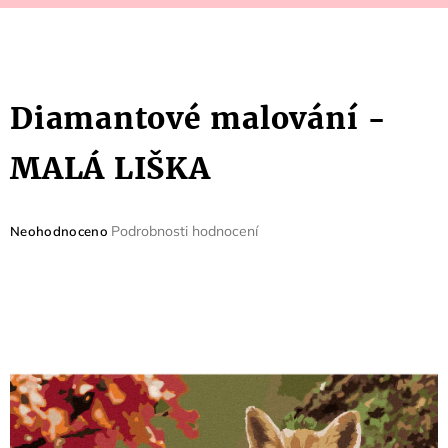
Diamantové malování -
MALÁ LIŠKA
Průměrné
Podrobnosti hodnocení
Neohodnoceno
hodnocení
produktu
je
0,0
z
5
hvězdiček.