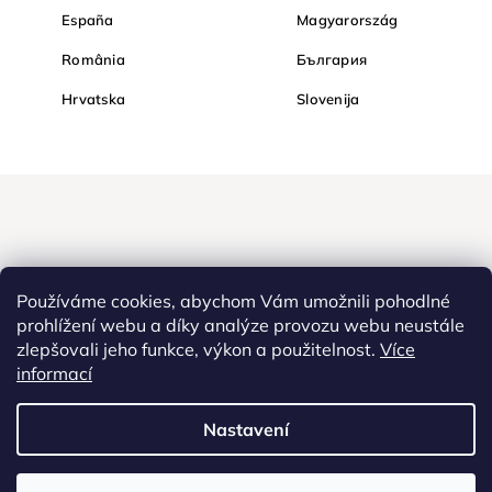
España
Magyarország
România
България
Hrvatska
Slovenija
Používáme cookies, abychom Vám umožnili pohodlné
prohlížení webu a díky analýze provozu webu neustále
zlepšovali jeho funkce, výkon a použitelnost.
Více
Nakupujte na Diamondi bezpečně a bez obav. Díky HTTPS
informací
protokolu jsou Vaše citlivá data v naprostém bezpečí, veškeré
informace mezi prohlížečem a serverem se přenášejí v zašifrované
Nastavení
podobě.