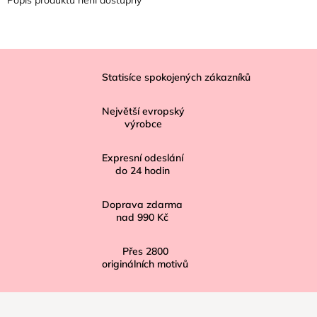
Z
á
Statisíce spokojených zákazníků
p
Největší evropský
a
výrobce
t
í
Expresní odeslání
do
24
hodin
Doprava zdarma
nad
990 Kč
Přes
2800
originálních motivů