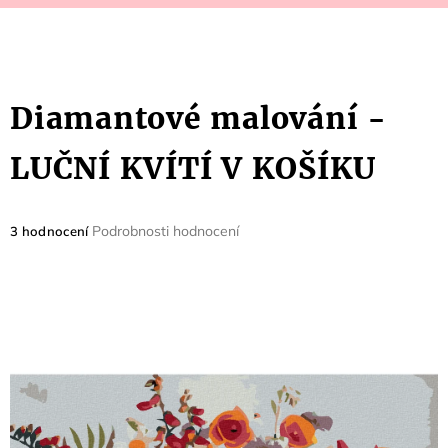
Diamantové malování -
LUČNÍ KVÍTÍ V KOŠÍKU
Průměrné
Podrobnosti hodnocení
3 hodnocení
hodnocení
produktu
je
5,0
z
5
hvězdiček.