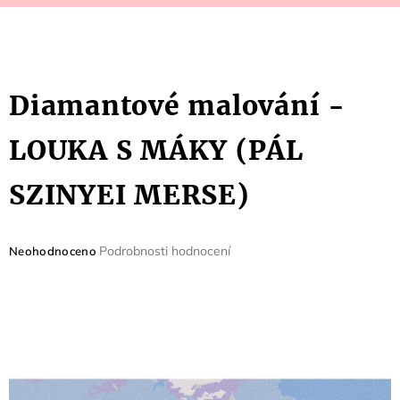
Diamantové malování -
LOUKA S MÁKY (PÁL
SZINYEI MERSE)
Průměrné
Podrobnosti hodnocení
Neohodnoceno
hodnocení
produktu
je
0,0
z
5
hvězdiček.