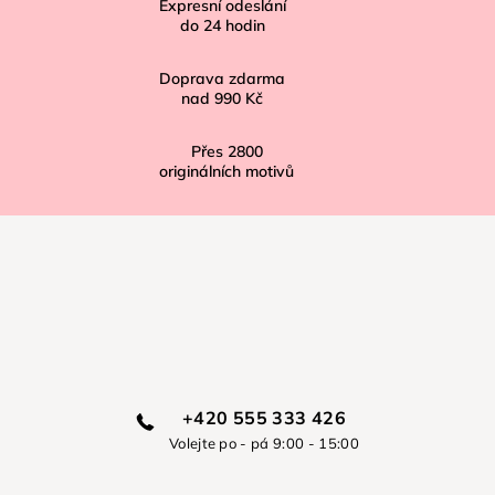
í
Expresní odeslání
do
24
hodin
Doprava zdarma
nad
990 Kč
Přes
2800
originálních motivů
+420 555 333 426
Volejte po - pá 9:00 - 15:00