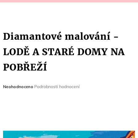
Diamantové malování -
LODĚ A STARÉ DOMY NA
POBŘEŽÍ
Průměrné
Podrobnosti hodnocení
Neohodnoceno
hodnocení
produktu
je
0,0
z
5
hvězdiček.