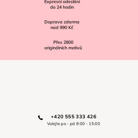
í
Expresní odeslání
do
24
hodin
Doprava zdarma
nad
990 Kč
Přes
2800
originálních motivů
+420 555 333 426
Volejte po - pá 9:00 - 15:00