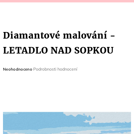
Diamantové malování -
LETADLO NAD SOPKOU
Průměrné
Podrobnosti hodnocení
Neohodnoceno
hodnocení
produktu
je
0,0
z
5
hvězdiček.