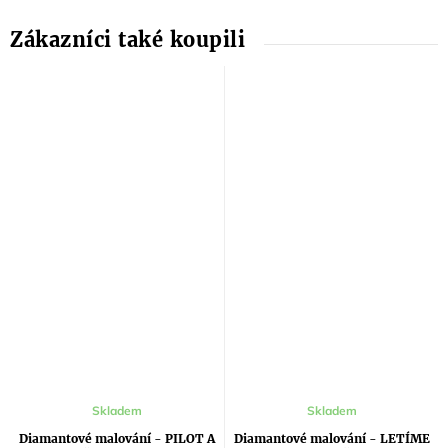
Průměrné
Skladem
Skladem
hodnocení
produktu
Diamantové malování - PILOT A
Diamantové malování - LETÍME