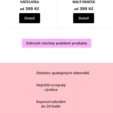
NÁČELNÍKA
MALÝ DRÁČEK
399 Kč
399 Kč
od
od
Detail
Detail
Zobrazit všechny podobné produkty
Z
á
Statisíce spokojených zákazníků
p
Největší evropský
a
výrobce
t
í
Expresní odeslání
do
24
hodin