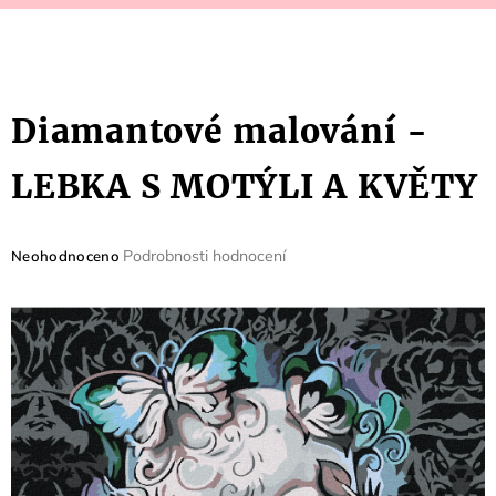
Diamantové malování -
LEBKA S MOTÝLI A KVĚTY
Průměrné
Podrobnosti hodnocení
Neohodnoceno
hodnocení
produktu
je
0,0
z
5
hvězdiček.