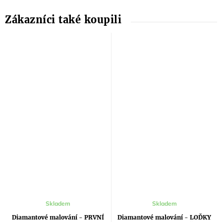
Průměrné
Skladem
Skladem
hodnocení
produktu
Diamantové malování - PRVNÍ
Diamantové malování - LOĎKY