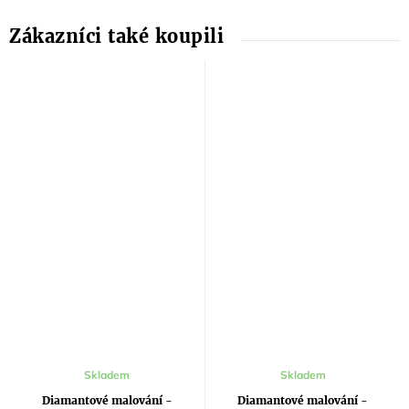
Průměrné
Skladem
Skladem
hodnocení
produktu
Diamantové malování -
Diamantové malování -