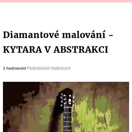
Diamantové malování -
KYTARA V ABSTRAKCI
Průměrné
Podrobnosti hodnocení
1 hodnocení
hodnocení
produktu
je
5,0
z
5
hvězdiček.