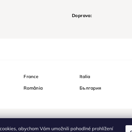
Doprava:
France
Italia
România
България
Nakupujte na Diamondi b
cookies, abychom Vám umožnili pohodlné prohlížení