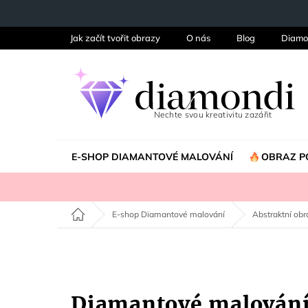
Přejít
na
obsah
Jak začít tvořit obrazy
O nás
Blog
Diamo
E-SHOP DIAMANTOVÉ MALOVÁNÍ
OBRAZ P
Domů
E-shop Diamantové malování
Abstraktní obr
Diamantové malován