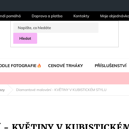
ndi pomáhá
Doprava a platba
Kontakty
Moje objednávk
Hledat
ODLE FOTOGRAFIE
CENOVÉ TRHÁKY
PŘÍSLUŠENSTVÍ
azy
Diamantové malování - KVĚTINY V KUBISTICKÉM STYLU
í - KVĚTINY V KUBISTICKÉ