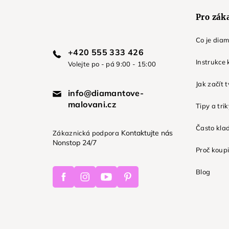
Pro zák
Co je dia
+420 555 333 426
Instrukce 
Volejte po - pá 9:00 - 15:00
Jak začít 
info@diamantove-
malovani.cz
Tipy a tri
Často kla
Kontaktujte nás
Zákaznická podpora
Nonstop 24/7
Proč koupi
Facebook
Instagram
Youtube
Pinterest
Blog