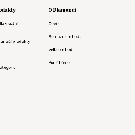
odukty
O Diamondi
le vlastní
O nás
Recenze obchodu
anější produkty
Velkoobchod
Pomáháme
ategorie