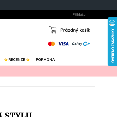
a
Přihlášení
Prázdný košík
Nákupní
košík
RECENZE
PORADNA
M STYLU