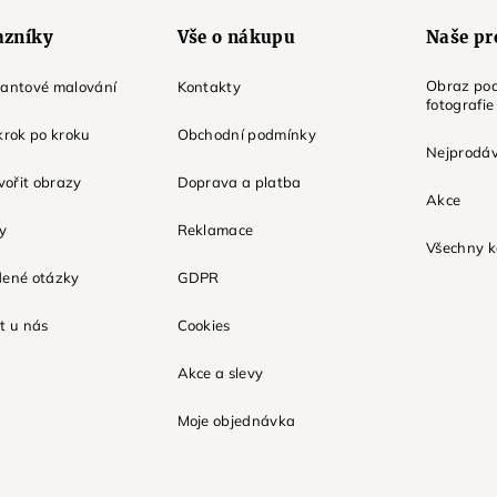
azníky
Vše o nákupu
Naše pr
Obraz pod
mantové malování
Kontakty
fotografie
krok po kroku
Obchodní podmínky
Nejprodáv
tvořit obrazy
Doprava a platba
Akce
ky
Reklamace
Všechny k
dené otázky
GDPR
t u nás
Cookies
Akce a slevy
Moje objednávka