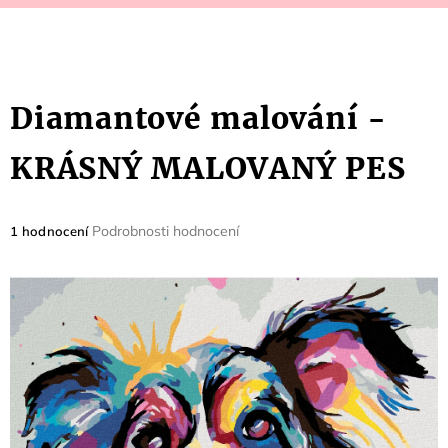
Diamantové malování -
KRÁSNÝ MALOVANÝ PES
Průměrné
Podrobnosti hodnocení
1 hodnocení
hodnocení
produktu
je
5,0
z
5
hvězdiček.