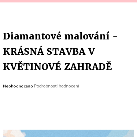
Diamantové malování -
KRÁSNÁ STAVBA V
KVĚTINOVÉ ZAHRADĚ
Průměrné
Podrobnosti hodnocení
Neohodnoceno
hodnocení
produktu
je
0,0
z
5
hvězdiček.