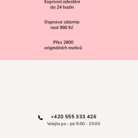
í
Expresní odeslání
do
24
hodin
Doprava zdarma
nad
990 Kč
Přes
2800
originálních motivů
+420 555 333 426
Volejte po - pá 9:00 - 15:00