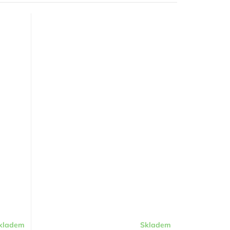
kladem
Skladem
Průměrné