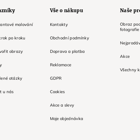
azníky
Vše o nákupu
Naše pr
Obraz pod
mantové malování
Kontakty
fotografie
krok po kroku
Obchodní podmínky
Nejprodáv
tvořit obrazy
Doprava a platba
Akce
ky
Reklamace
Všechny k
dené otázky
GDPR
t u nás
Cookies
Akce a slevy
Moje objednávka