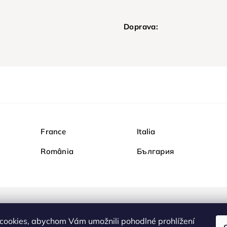
Doprava:
France
Italia
România
България
Nakupujte na Diamondi b
cookies, abychom Vám umožnili pohodlné prohlížení