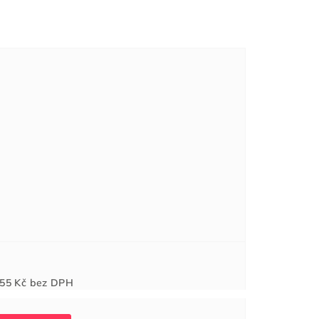
Měrná
55 Kč
bez DPH
cena: