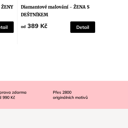
hodnocení
produktu
I ŽENY
Diamantové malování - ŽENA S
je
5,0
DEŠTNÍKEM
z
5
389 Kč
hvězdiček.
od
tail
Detail
prava zdarma
Přes
2800
d
990 Kč
originálních motivů