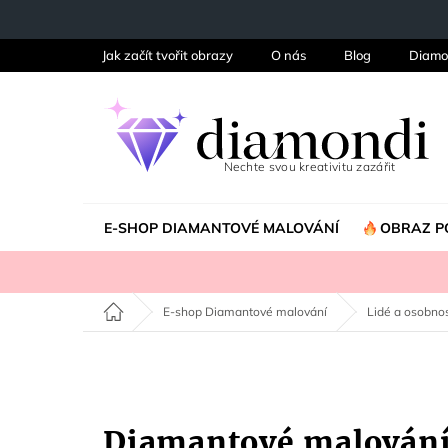
Přejít
na
obsah
Jak začít tvořit obrazy
O nás
Blog
Diamo
E-SHOP DIAMANTOVÉ MALOVÁNÍ
OBRAZ P
Domů
E-shop Diamantové malování
Lidé a osobnos
Diamantové malován