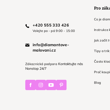
Pro zák
Co je dia
+420 555 333 426
Instrukce 
Volejte po - pá 9:00 - 15:00
Jak začít 
info@diamantove-
malovani.cz
Tipy a tri
Často kla
Kontaktujte nás
Zákaznická podpora
Nonstop 24/7
Proč koupi
Facebook
Instagram
Youtube
Pinterest
Blog