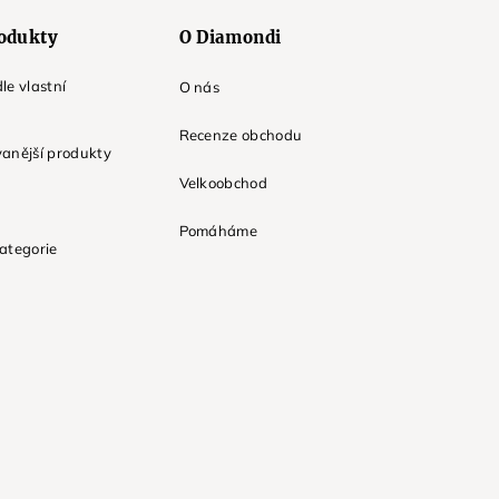
odukty
O Diamondi
le vlastní
O nás
Recenze obchodu
anější produkty
Velkoobchod
Pomáháme
ategorie