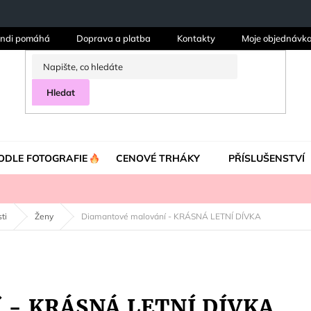
ndi pomáhá
Doprava a platba
Kontakty
Moje objednávk
Hledat
ODLE FOTOGRAFIE
CENOVÉ TRHÁKY
PŘÍSLUŠENSTVÍ
ti
Ženy
Diamantové malování - KRÁSNÁ LETNÍ DÍVKA
í - KRÁSNÁ LETNÍ DÍVKA