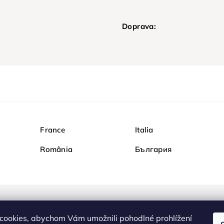
Doprava:
France
Italia
România
България
Nakupujte na Diamondi b
cookies, abychom Vám umožnili pohodlné prohlížení