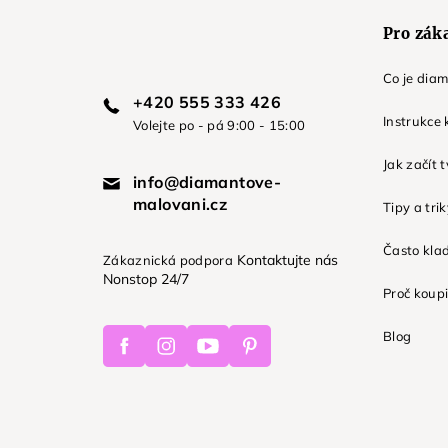
Pro zák
Co je dia
+420 555 333 426
Instrukce 
Volejte po - pá 9:00 - 15:00
Jak začít 
info@diamantove-
malovani.cz
Tipy a tri
Často kla
Kontaktujte nás
Zákaznická podpora
Nonstop 24/7
Proč koupi
Facebook
Instagram
Youtube
Pinterest
Blog