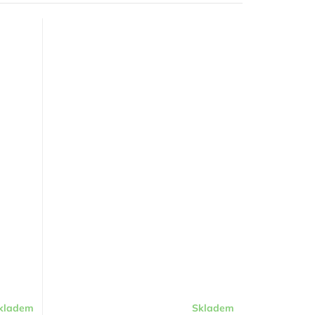
kladem
Skladem
Průměrné