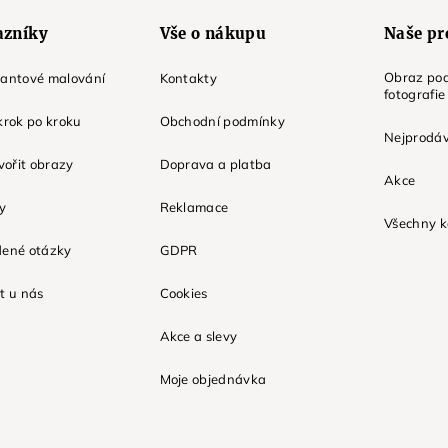
azníky
Vše o nákupu
Naše pr
Obraz pod
mantové malování
Kontakty
fotografie
krok po kroku
Obchodní podmínky
Nejprodáv
tvořit obrazy
Doprava a platba
Akce
ky
Reklamace
Všechny k
dené otázky
GDPR
t u nás
Cookies
Akce a slevy
Moje objednávka