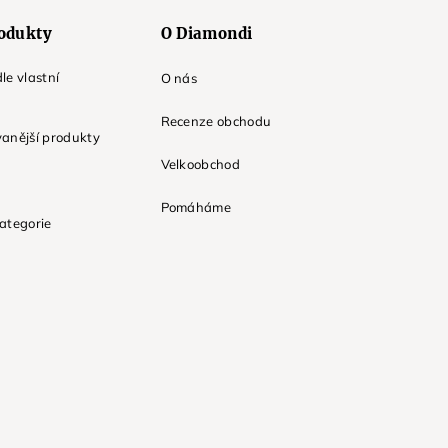
odukty
O Diamondi
le vlastní
O nás
Recenze obchodu
anější produkty
Velkoobchod
Pomáháme
ategorie