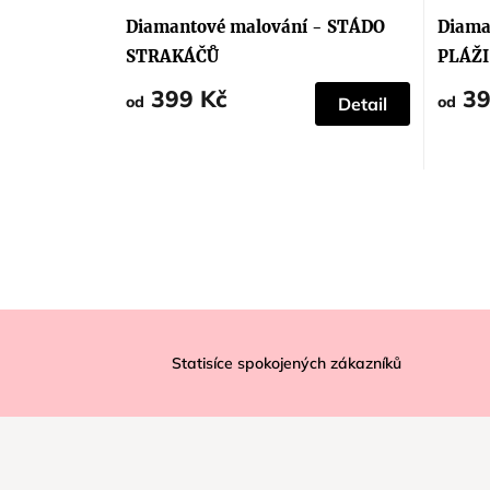
hodnoc
produk
Diamantové malování - STÁDO
Diama
je
5,0
STRAKÁČŮ
PLÁŽI
z
5
399 Kč
39
hvězdič
od
od
Detail
Z
á
Statisíce spokojených zákazníků
p
a
t
í