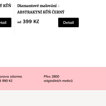
hodnocení
produktu
LÝ KŮŇ
Diamantové malování -
je
5,0
ABSTRAKTNÍ KŮŇ ČERNÝ
z
5
399 Kč
hvězdiček.
od
tail
Detail
prava zdarma
Přes
2800
d
990 Kč
originálních motivů