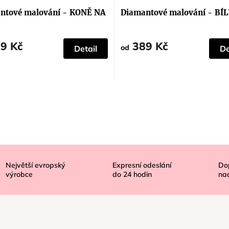
ení
hodnocení
tu
produktu
ntové malování - KONĚ NA
Diamantové malování - BÍ
je
5,0
z
5
9 Kč
389 Kč
ek.
hvězdiček.
od
Detail
De
Největší evropský
Expresní odeslání
Do
výrobce
do
24
hodin
na