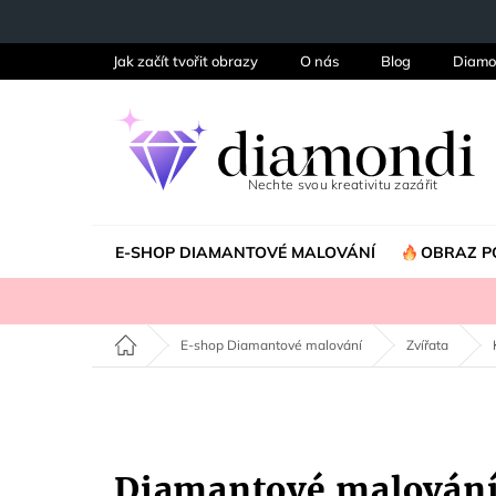
Přejít
na
obsah
Jak začít tvořit obrazy
O nás
Blog
Diamo
E-SHOP DIAMANTOVÉ MALOVÁNÍ
OBRAZ P
Domů
E-shop Diamantové malování
Zvířata
Diamantové malován