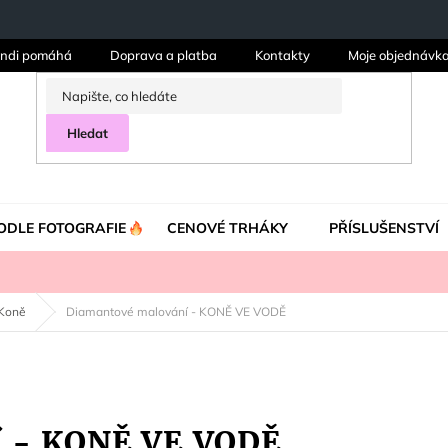
ndi pomáhá
Doprava a platba
Kontakty
Moje objednávk
Hledat
ODLE FOTOGRAFIE
CENOVÉ TRHÁKY
PŘÍSLUŠENSTVÍ
Koně
Diamantové malování - KONĚ VE VODĚ
í - KONĚ VE VODĚ