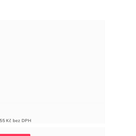
Měrná
55 Kč
bez DPH
cena: