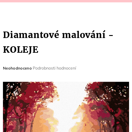
Diamantové malování -
KOLEJE
Průměrné
Podrobnosti hodnocení
Neohodnoceno
hodnocení
produktu
je
0,0
z
5
hvězdiček.