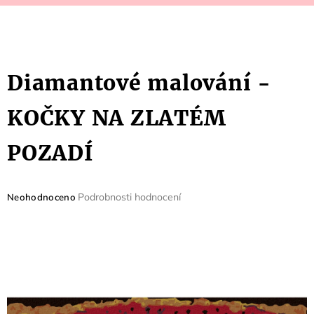
Diamantové malování -
KOČKY NA ZLATÉM
POZADÍ
Průměrné
Podrobnosti hodnocení
Neohodnoceno
hodnocení
produktu
je
0,0
z
5
hvězdiček.