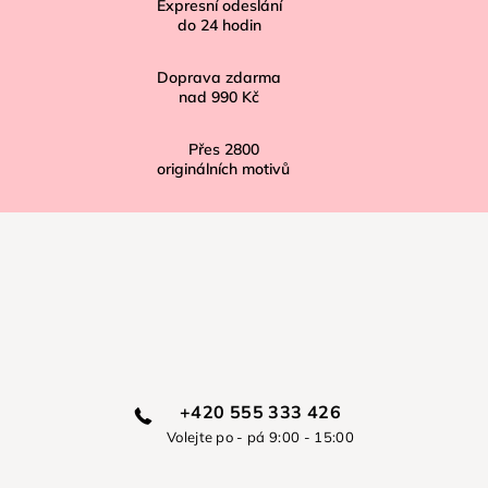
í
Expresní odeslání
do
24
hodin
Doprava zdarma
nad
990 Kč
Přes
2800
originálních motivů
+420 555 333 426
Volejte po - pá 9:00 - 15:00