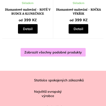
Skladem
Skladem
Diamantové malování - KOTĚ V
Diamantové malování - KOČKA
BUDCE A SLUNEČNICE
VÝKŘIK
399 Kč
399 Kč
od
od
Detail
Detail
Zobrazit všechny podobné produkty
Z
á
Statisíce spokojených zákazníků
p
Největší evropský
a
výrobce
t