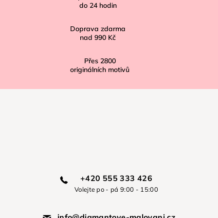
do
24
hodin
Doprava zdarma
nad
990 Kč
Přes
2800
originálních motivů
+420 555 333 426
Volejte po - pá 9:00 - 15:00
info@diamantove-malovani.cz