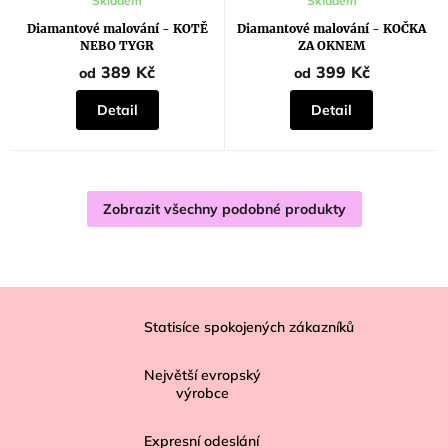
Skladem
Skladem
hodnocení
hodnocení
produktu
produktu
Diamantové malování - KOTĚ
Diamantové malování - KOČKA
je
je
NEBO TYGR
ZA OKNEM
5,0
5,0
z
z
389 Kč
399 Kč
od
od
5
5
hvězdiček.
hvězdiček.
Detail
Detail
Zobrazit všechny podobné produkty
Z
á
Statisíce spokojených zákazníků
p
Největší evropský
a
výrobce
t
í
Expresní odeslání