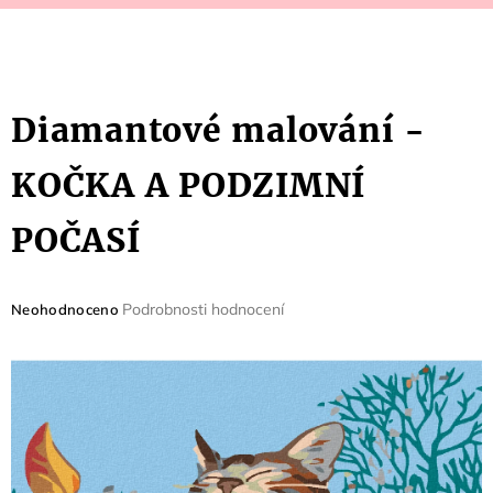
Diamantové malování -
KOČKA A PODZIMNÍ
POČASÍ
Průměrné
Podrobnosti hodnocení
Neohodnoceno
hodnocení
produktu
je
0,0
z
5
hvězdiček.