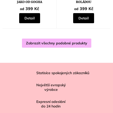
je
JAKO OD GOGHA
ROLÁDOU
5,0
z
399 Kč
399 Kč
od
od
5
hvězdiček.
Detail
Detail
Zobrazit všechny podobné produkty
Z
á
Statisíce spokojených zákazníků
p
Největší evropský
a
výrobce
t
í
Expresní odeslání
do
24
hodin