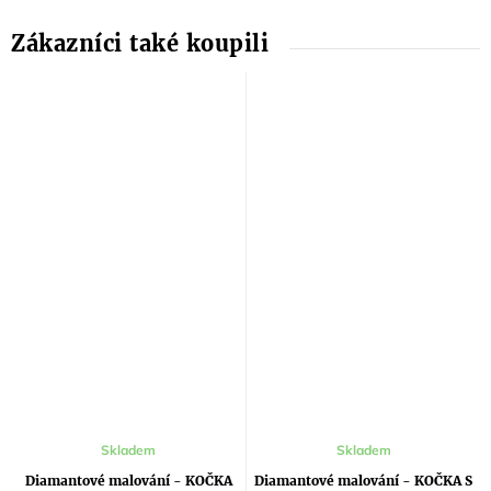
Průměrné
Skladem
Skladem
hodnocení
produktu
Diamantové malování - KOČKA
Diamantové malování - KOČKA S