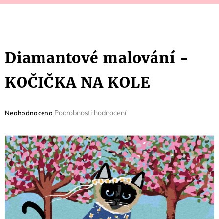
Diamantové malování -
KOČIČKA NA KOLE
Průměrné
Podrobnosti hodnocení
Neohodnoceno
hodnocení
produktu
je
0,0
z
5
hvězdiček.