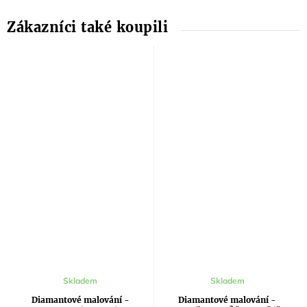
Průměrné
Skladem
Skladem
hodnocení
produktu
Diamantové malování -
Diamantové malování -