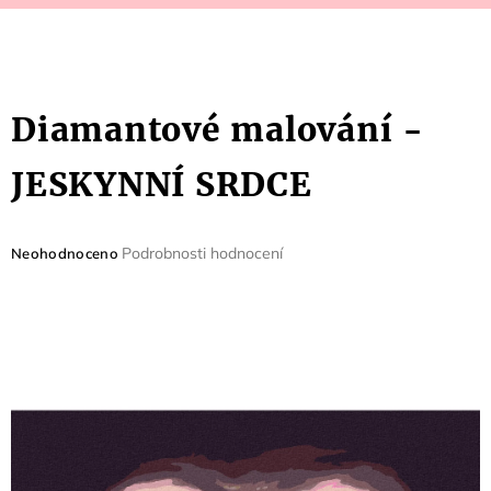
Diamantové malování -
JESKYNNÍ SRDCE
Průměrné
Podrobnosti hodnocení
Neohodnoceno
hodnocení
produktu
je
0,0
z
5
hvězdiček.