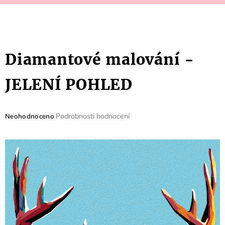
Diamantové malování -
JELENÍ POHLED
Průměrné
Podrobnosti hodnocení
Neohodnoceno
hodnocení
produktu
je
0,0
z
5
hvězdiček.