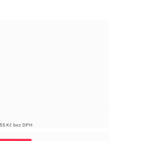
Měrná
55 Kč
bez DPH
cena: