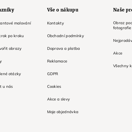
azníky
Vše o nákupu
Naše pr
Obraz pod
mantové malování
Kontakty
fotografie
krok po kroku
Obchodní podmínky
Nejprodáv
tvořit obrazy
Doprava a platba
Akce
ky
Reklamace
Všechny k
dené otázky
GDPR
t u nás
Cookies
Akce a slevy
Moje objednávka