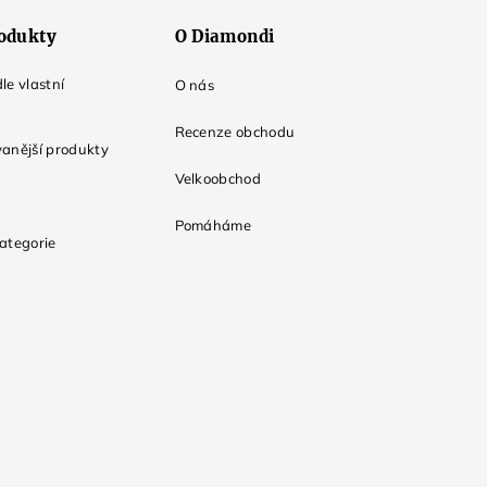
odukty
O Diamondi
le vlastní
O nás
Recenze obchodu
anější produkty
Velkoobchod
Pomáháme
ategorie