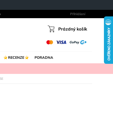
a
Přihlášení
Prázdný košík
Nákupní
košík
RECENZE
PORADNA
ESE