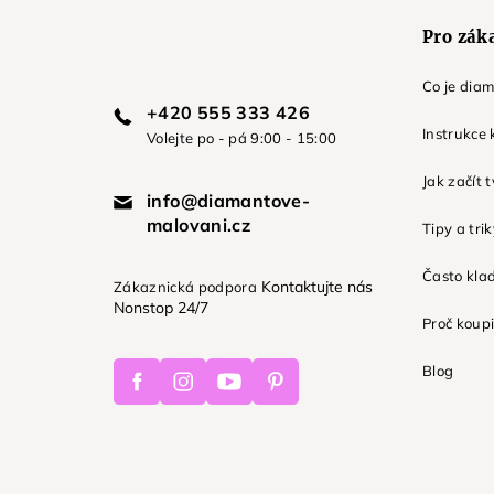
Pro zák
Co je dia
+420 555 333 426
Instrukce 
Volejte po - pá 9:00 - 15:00
Jak začít 
info@diamantove-
malovani.cz
Tipy a tri
Často kla
Kontaktujte nás
Zákaznická podpora
Nonstop 24/7
Proč koupi
Facebook
Instagram
Youtube
Pinterest
Blog