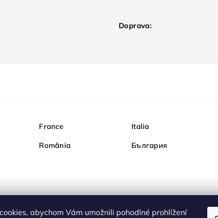
Doprava:
France
Italia
România
България
Nakupujte na Diamondi b
cookies, abychom Vám umožnili pohodlné prohlížení