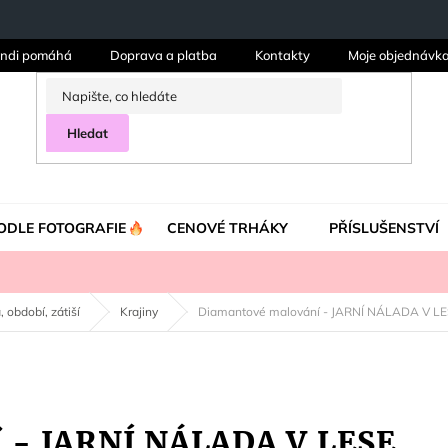
ndi pomáhá
Doprava a platba
Kontakty
Moje objednávk
Hledat
ODLE FOTOGRAFIE
CENOVÉ TRHÁKY
PŘÍSLUŠENSTVÍ
, období, zátiší
Krajiny
Diamantové malování - JARNÍ NÁLADA V L
 - JARNÍ NÁLADA V LESE