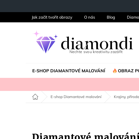
Přejít
na
obsah
Jak začít tvořit obrazy
O nás
Blog
Diamo
E-SHOP DIAMANTOVÉ MALOVÁNÍ
OBRAZ P
Domů
E-shop Diamantové malování
Krajiny, příroda
Diamantové malování