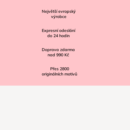
p
Největší evropský
a
výrobce
t
í
Expresní odeslání
do
24
hodin
Doprava zdarma
nad
990 Kč
Přes
2800
originálních motivů