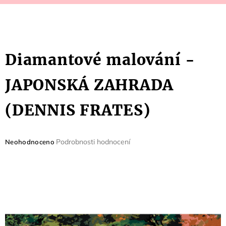
Diamantové malování -
JAPONSKÁ ZAHRADA
(DENNIS FRATES)
Průměrné
Podrobnosti hodnocení
Neohodnoceno
hodnocení
produktu
je
0,0
z
5
hvězdiček.