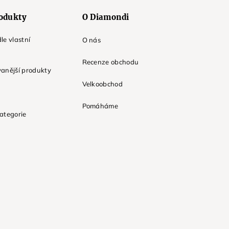
odukty
O Diamondi
le vlastní
O nás
Recenze obchodu
anější produkty
Velkoobchod
Pomáháme
ategorie