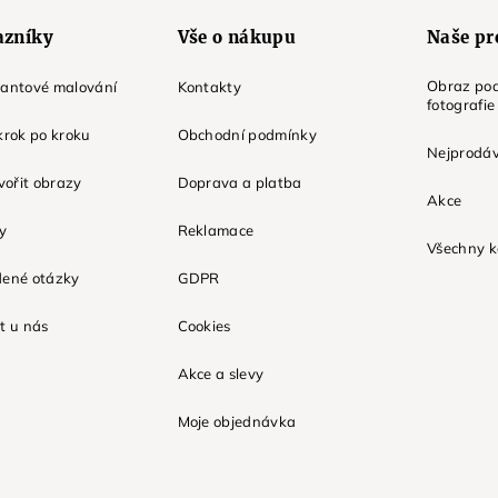
azníky
Vše o nákupu
Naše pr
Obraz pod
mantové malování
Kontakty
fotografie
krok po kroku
Obchodní podmínky
Nejprodáv
tvořit obrazy
Doprava a platba
Akce
ky
Reklamace
Všechny k
dené otázky
GDPR
t u nás
Cookies
Akce a slevy
Moje objednávka