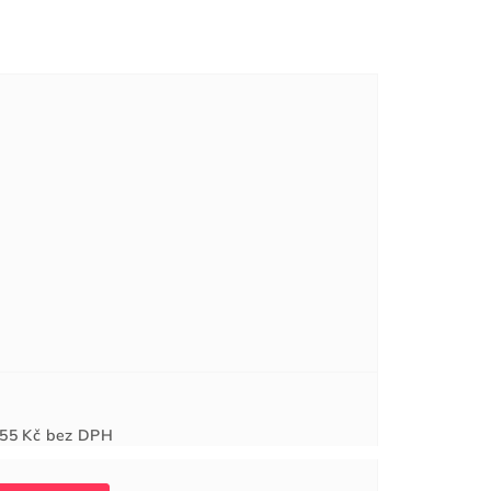
Měrná
55 Kč
bez DPH
cena: