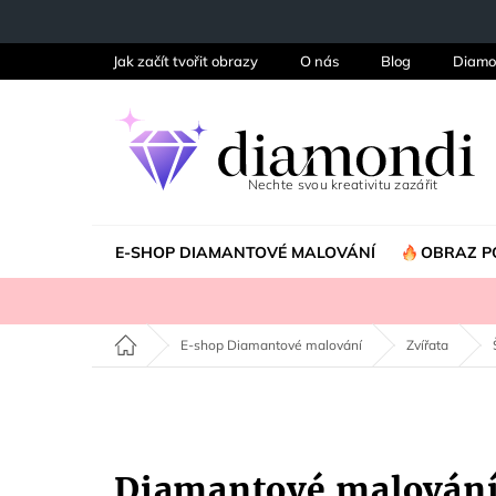
Přejít
na
obsah
Jak začít tvořit obrazy
O nás
Blog
Diamo
E-SHOP DIAMANTOVÉ MALOVÁNÍ
OBRAZ P
Domů
E-shop Diamantové malování
Zvířata
Diamantové malován