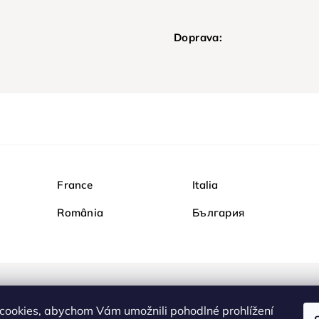
Doprava:
France
Italia
România
България
Nakupujte na Diamondi b
cookies, abychom Vám umožnili pohodlné prohlížení