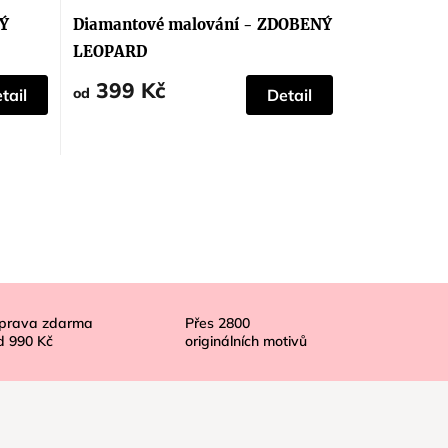
LÝ
Diamantové malování - ZDOBENÝ
LEOPARD
399 Kč
od
tail
Detail
prava zdarma
Přes
2800
d
990 Kč
originálních motivů