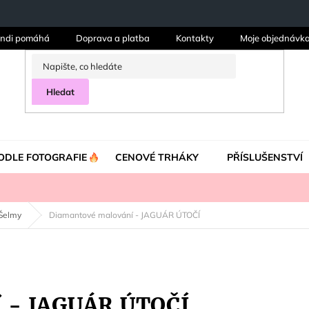
ndi pomáhá
Doprava a platba
Kontakty
Moje objednávk
Hledat
ODLE FOTOGRAFIE
CENOVÉ TRHÁKY
PŘÍSLUŠENSTVÍ
Šelmy
Diamantové malování - JAGUÁR ÚTOČÍ
í - JAGUÁR ÚTOČÍ