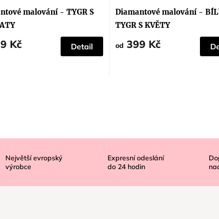
hodnocení
produktu
ntové malování - TYGR S
Diamantové malování - BÍ
je
5,0
ATY
TYGR S KVĚTY
z
5
9 Kč
399 Kč
hvězdiček.
od
Detail
De
Největší evropský
Expresní odeslání
Do
výrobce
do
24
hodin
na