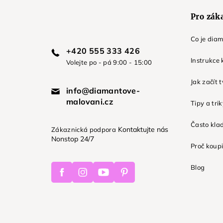
Pro zák
Co je dia
+420 555 333 426
Instrukce 
Volejte po - pá 9:00 - 15:00
Jak začít 
info@diamantove-
malovani.cz
Tipy a tri
Často kla
Kontaktujte nás
Zákaznická podpora
Nonstop 24/7
Proč koupi
Facebook
Instagram
Youtube
Pinterest
Blog