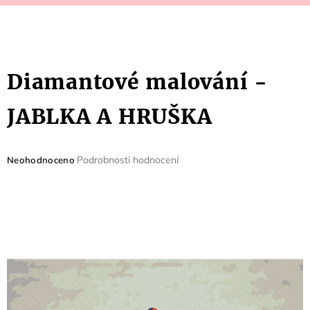
Diamantové malování -
JABLKA A HRUŠKA
Průměrné
Podrobnosti hodnocení
Neohodnoceno
hodnocení
produktu
je
0,0
z
5
hvězdiček.