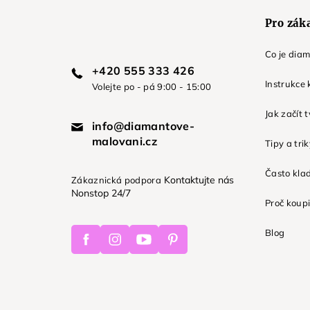
Pro zák
Co je dia
+420 555 333 426
Instrukce 
Volejte po - pá 9:00 - 15:00
Jak začít 
info@diamantove-
malovani.cz
Tipy a tri
Často kla
Kontaktujte nás
Zákaznická podpora
Nonstop 24/7
Proč koupi
Facebook
Instagram
Youtube
Pinterest
Blog