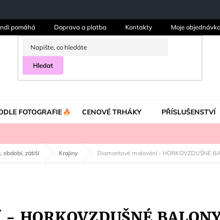
ndi pomáhá
Doprava a platba
Kontakty
Moje objednávk
Hledat
ODLE FOTOGRAFIE
CENOVÉ TRHÁKY
PŘÍSLUŠENSTVÍ
, období, zátiší
Krajiny
Diamantové malování - HORKOVZDUŠNÉ 
ní - HORKOVZDUŠNÉ BALON