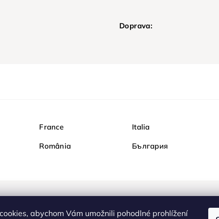
Doprava:
France
Italia
România
България
Nakupujte na Diamondi b
cookies, abychom Vám umožnili pohodlné prohlížení