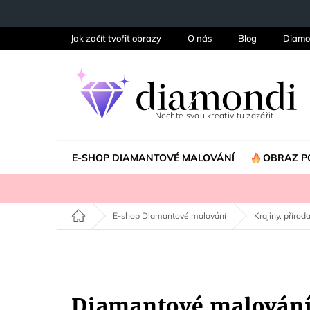
Přejít
na
obsah
Jak začít tvořit obrazy
O nás
Blog
Diamo
E-SHOP DIAMANTOVÉ MALOVÁNÍ
OBRAZ P
Domů
E-shop Diamantové malování
Krajiny, příroda
Diamantové malová