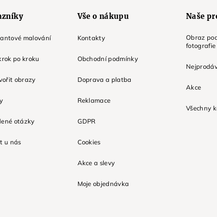
azníky
Vše o nákupu
Naše pr
Obraz pod
mantové malování
Kontakty
fotografie
krok po kroku
Obchodní podmínky
Nejprodáv
tvořit obrazy
Doprava a platba
Akce
ky
Reklamace
Všechny k
dené otázky
GDPR
t u nás
Cookies
Akce a slevy
Moje objednávka