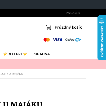
a
Přihlášení
Prázdný košík
Nákupní
košík
RECENZE
PORADNA
BALONY U MAJÁKU
Y U MAJÁKU