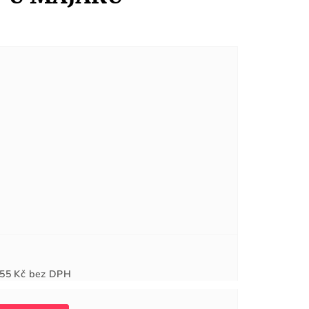
Měrná
55 Kč
bez DPH
cena: