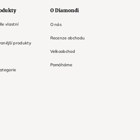
odukty
O Diamondi
le vlastní
O nás
Recenze obchodu
anější produkty
Velkoobchod
Pomáháme
ategorie