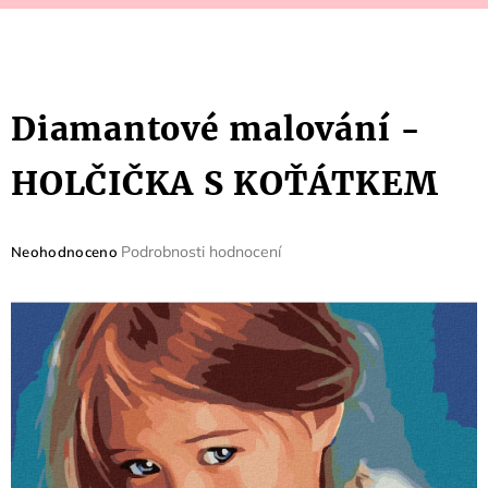
Diamantové malování -
HOLČIČKA S KOŤÁTKEM
Průměrné
Podrobnosti hodnocení
Neohodnoceno
hodnocení
produktu
je
0,0
z
5
hvězdiček.