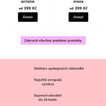
RETRÍVR
POKER
399 Kč
399 Kč
od
od
Detail
Detail
Zobrazit všechny podobné produkty
Z
á
Statisíce spokojených zákazníků
p
Největší evropský
a
výrobce
t
í
Expresní odeslání
do
24
hodin