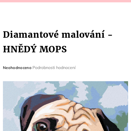
Diamantové malování -
HNĚDÝ MOPS
Průměrné
Podrobnosti hodnocení
Neohodnoceno
hodnocení
produktu
je
0,0
z
5
hvězdiček.