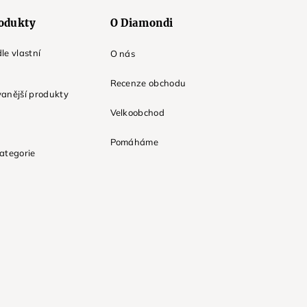
odukty
O Diamondi
le vlastní
O nás
Recenze obchodu
anější produkty
Velkoobchod
Pomáháme
ategorie