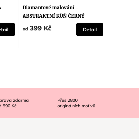
hodnocení
produktu
A
Diamantové malování -
je
5,0
ABSTRAKTNÍ KŮŇ ČERNÝ
z
5
399 Kč
hvězdiček.
od
tail
Detail
prava zdarma
Přes
2800
d
990 Kč
originálních motivů