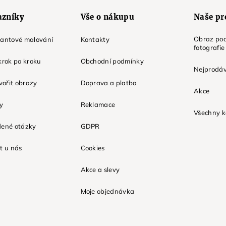
azníky
Vše o nákupu
Naše pr
Obraz pod
mantové malování
Kontakty
fotografie
krok po kroku
Obchodní podmínky
Nejprodáv
tvořit obrazy
Doprava a platba
Akce
ky
Reklamace
Všechny k
dené otázky
GDPR
t u nás
Cookies
Akce a slevy
Moje objednávka