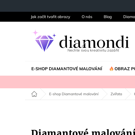
Přejít
na
obsah
Jak začít tvořit obrazy
O nás
Blog
Diamo
E-SHOP DIAMANTOVÉ MALOVÁNÍ
OBRAZ P
Domů
E-shop Diamantové malování
Zvířata
Diamantové malován