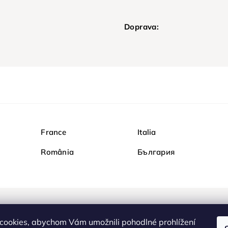
Doprava:
France
Italia
România
България
Nakupujte na Diamondi b
cookies, abychom Vám umožnili pohodlné prohlížení