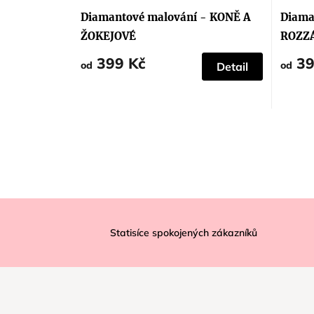
Diamantové malování - KONĚ A
Diama
ŽOKEJOVÉ
ROZZ
399 Kč
39
od
od
Detail
Z
á
Statisíce spokojených zákazníků
p
a
t
í