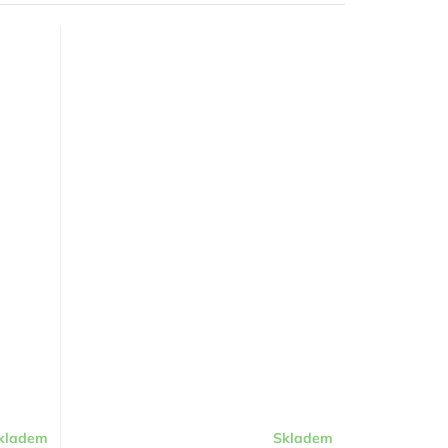
kladem
Skladem
Průměrné