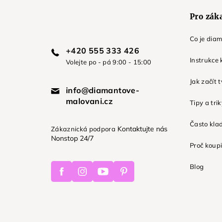
Pro zák
Co je dia
+420 555 333 426
Instrukce 
Volejte po - pá 9:00 - 15:00
Jak začít 
info@diamantove-
malovani.cz
Tipy a tri
Často kla
Kontaktujte nás
Zákaznická podpora
Nonstop 24/7
Proč koupi
Facebook
Instagram
Youtube
Pinterest
Blog