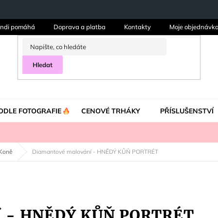
ndi pomáhá
Doprava a platba
Kontakty
Moje objednávk
Hledat
ODLE FOTOGRAFIE
CENOVÉ TRHÁKY
PŘÍSLUŠENSTVÍ
Koně
Diamantové malování - HNĚDÝ KŮŇ PORTRÉT
í - HNĚDÝ KŮŇ PORTRÉT