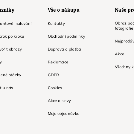
azníky
Vše o nákupu
Naše pr
Obraz pod
mantové malování
Kontakty
fotografie
krok po kroku
Obchodní podmínky
Nejprodáv
tvořit obrazy
Doprava a platba
Akce
ky
Reklamace
Všechny k
dené otázky
GDPR
t u nás
Cookies
Akce a slevy
Moje objednávka