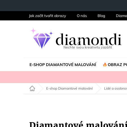
Přejít
na
obsah
Jak začít tvořit obrazy
O nás
Blog
Diamo
E-SHOP DIAMANTOVÉ MALOVÁNÍ
OBRAZ P
Domů
E-shop Diamantové malování
Lidé a osobnos
Diamantové malován