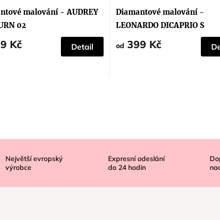
hodnocení
produktu
ntové malování - AUDREY
Diamantové malování -
je
5,0
URN 02
LEONARDO DICAPRIO S
z
5
CIGARETOU
9 Kč
399 Kč
hvězdiček.
od
Detail
De
Největší evropský
Expresní odeslání
Do
výrobce
do
24
hodin
na