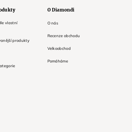
odukty
O Diamondi
le vlastní
O nás
Recenze obchodu
anější produkty
Velkoobchod
Pomáháme
ategorie