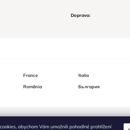
Doprava:
France
Italia
România
България
Nakupujte na Diamondi b
cookies, abychom Vám umožnili pohodlné prohlížení