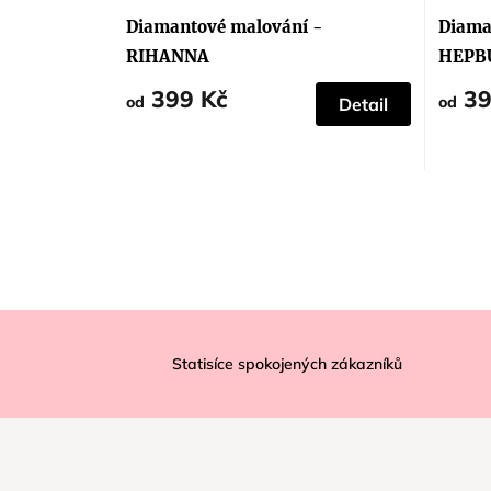
Diamantové malování -
Diama
RIHANNA
HEPB
399 Kč
39
od
od
Detail
Z
á
Statisíce spokojených zákazníků
p
a
t
í