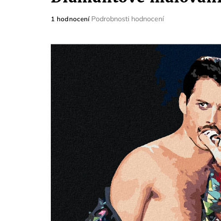
Průměrné
Podrobnosti hodnocení
1 hodnocení
hodnocení
produktu
je
5,0
z
5
hvězdiček.