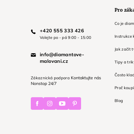
Pro zák
Co je dia
+420 555 333 426
Instrukce 
Volejte po - pá 9:00 - 15:00
Jak začít 
info@diamantove-
malovani.cz
Tipy a tri
Často kla
Kontaktujte nás
Zákaznická podpora
Nonstop 24/7
Proč koupi
Facebook
Instagram
Youtube
Pinterest
Blog