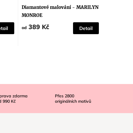
hodnocení
produktu
Diamantové malování - MARILYN
je
5,0
MONROE
z
5
389 Kč
hvězdiček.
od
tail
Detail
prava zdarma
Přes
2800
d
990 Kč
originálních motivů