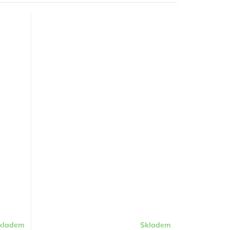
kladem
Skladem
Průměrné