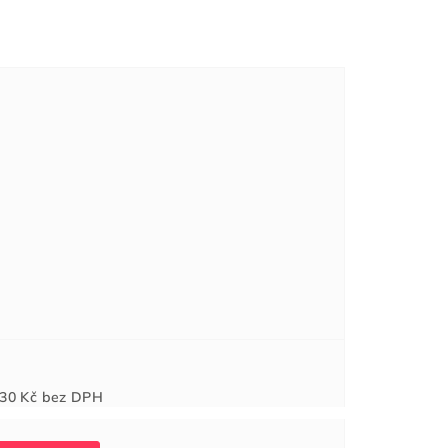
Měrná
30 Kč
bez DPH
cena: