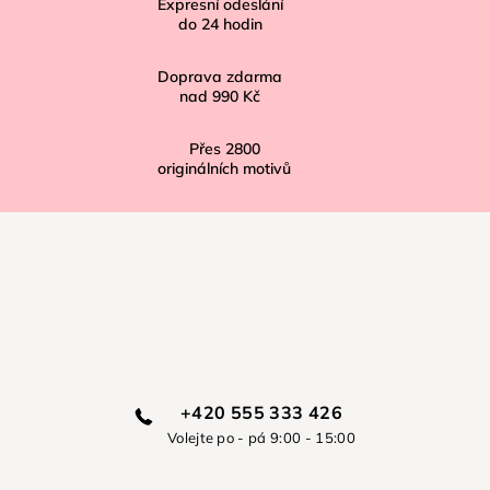
í
Expresní odeslání
do
24
hodin
Doprava zdarma
nad
990 Kč
Přes
2800
originálních motivů
+420 555 333 426
Volejte po - pá 9:00 - 15:00