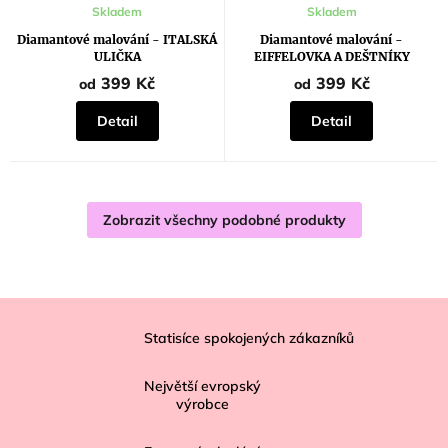
Průměrné
Skladem
Skladem
hodnocení
produktu
Diamantové malování - ITALSKÁ
Diamantové malování -
je
ULIČKA
EIFFELOVKA A DEŠTNÍKY
5,0
z
399 Kč
399 Kč
od
od
5
hvězdiček.
Detail
Detail
Zobrazit všechny podobné produkty
Z
á
Statisíce spokojených zákazníků
p
Největší evropský
a
výrobce
t