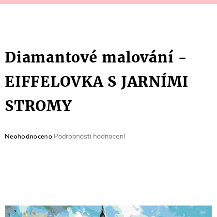
Diamantové malování -
EIFFELOVKA S JARNÍMI
STROMY
Průměrné
Podrobnosti hodnocení
Neohodnoceno
hodnocení
produktu
je
0,0
z
5
hvězdiček.