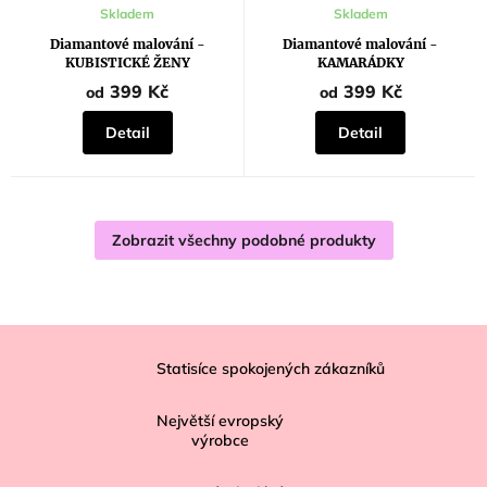
Skladem
Skladem
Diamantové malování -
Diamantové malování -
KUBISTICKÉ ŽENY
KAMARÁDKY
399 Kč
399 Kč
od
od
Detail
Detail
Zobrazit všechny podobné produkty
Z
á
Statisíce spokojených zákazníků
p
Největší evropský
a
výrobce
t