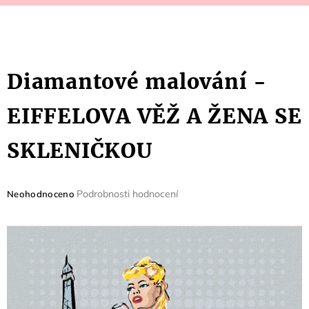
Diamantové malování -
EIFFELOVA VĚŽ A ŽENA SE
SKLENIČKOU
Průměrné
Podrobnosti hodnocení
Neohodnoceno
hodnocení
produktu
je
0,0
z
5
hvězdiček.