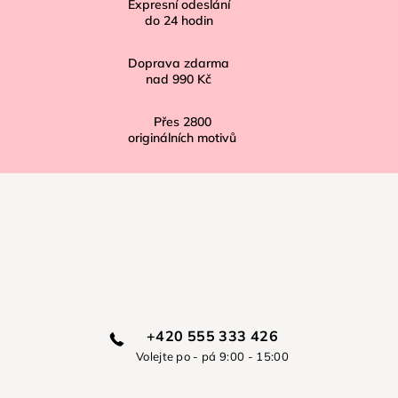
í
Expresní odeslání
do
24
hodin
Doprava zdarma
nad
990 Kč
Přes
2800
originálních motivů
+420 555 333 426
Volejte po - pá 9:00 - 15:00