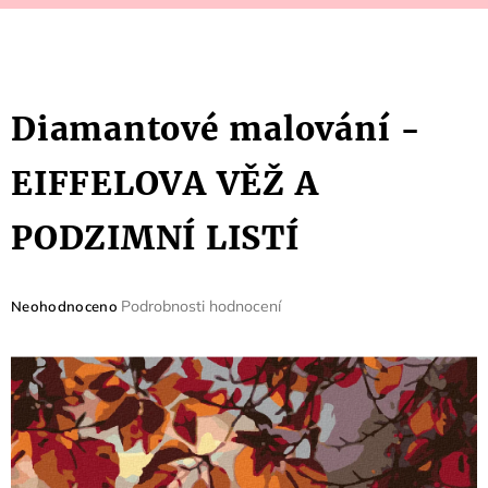
Diamantové malování -
EIFFELOVA VĚŽ A
PODZIMNÍ LISTÍ
Průměrné
Podrobnosti hodnocení
Neohodnoceno
hodnocení
produktu
je
0,0
z
5
hvězdiček.