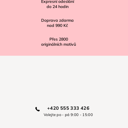
í
Expresní odeslání
do
24
hodin
Doprava zdarma
nad
990 Kč
Přes
2800
originálních motivů
+420 555 333 426
Volejte po - pá 9:00 - 15:00