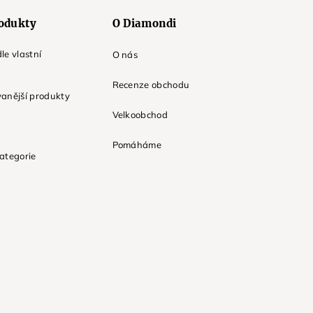
odukty
O Diamondi
le vlastní
O nás
Recenze obchodu
anější produkty
Velkoobchod
Pomáháme
ategorie