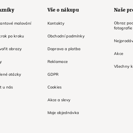
azníky
Vše o nákupu
Naše pr
Obraz pod
mantové malování
Kontakty
fotografie
krok po kroku
Obchodní podmínky
Nejprodáv
tvořit obrazy
Doprava a platba
Akce
ky
Reklamace
Všechny k
dené otázky
GDPR
t u nás
Cookies
Akce a slevy
Moje objednávka