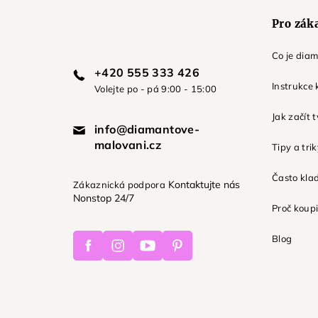
Pro zák
Co je dia
+420 555 333 426
Instrukce 
Volejte po - pá 9:00 - 15:00
Jak začít 
info@diamantove-
malovani.cz
Tipy a tri
Často kla
Kontaktujte nás
Zákaznická podpora
Nonstop 24/7
Proč koupi
Facebook
Instagram
Youtube
Pinterest
Blog