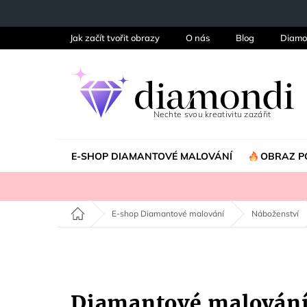
Přejít
na
obsah
Jak začít tvořit obrazy
O nás
Blog
Diamo
E-SHOP DIAMANTOVÉ MALOVÁNÍ
OBRAZ P
Domů
E-shop Diamantové malování
Náboženství
Diamantové malová