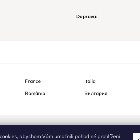
Doprava:
France
Italia
România
България
Nakupujte na Diamondi b
cookies, abychom Vám umožnili pohodlné prohlížení