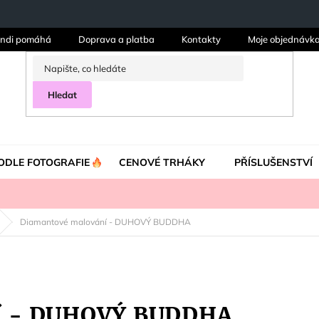
ndi pomáhá
Doprava a platba
Kontakty
Moje objednávk
Hledat
ODLE FOTOGRAFIE
CENOVÉ TRHÁKY
PŘÍSLUŠENSTVÍ
Diamantové malování - DUHOVÝ BUDDHA
ní - DUHOVÝ BUDDHA