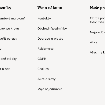
azníky
Vše o nákupu
Naše pr
Obraz pod
mantové malování
Kontakty
fotografie
krok po kroku
Obchodní podmínky
Nejprodáv
tvořit obrazy
Doprava a platba
Akce
ky
Reklamace
Všechny k
dené otázky
GDPR
t u nás
Cookies
Akce a slevy
Moje objednávka