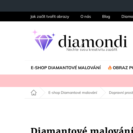
Přejít
na
obsah
Jak začít tvořit obrazy
O nás
Blog
Diamo
E-SHOP DIAMANTOVÉ MALOVÁNÍ
OBRAZ P
Domů
E-shop Diamantové malování
Dopravní pros
Diamantové malován