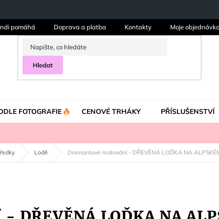
ndi pomáhá
Doprava a platba
Kontakty
Moje objednávk
Hledat
ODLE FOTOGRAFIE
CENOVÉ TRHÁKY
PŘÍSLUŠENSTVÍ
tředky
Lodě
Diamantové malování - DŘEVĚNÁ LOĎKA NA ALPSKÉ
í - DŘEVĚNÁ LOĎKA NA AL