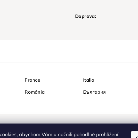
Doprava:
France
Italia
România
България
Nakupujte na Diamondi b
cookies, abychom Vám umožnili pohodlné prohlížení