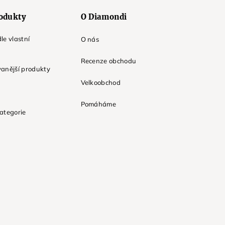
odukty
O Diamondi
le vlastní
O nás
Recenze obchodu
anější produkty
Velkoobchod
Pomáháme
ategorie