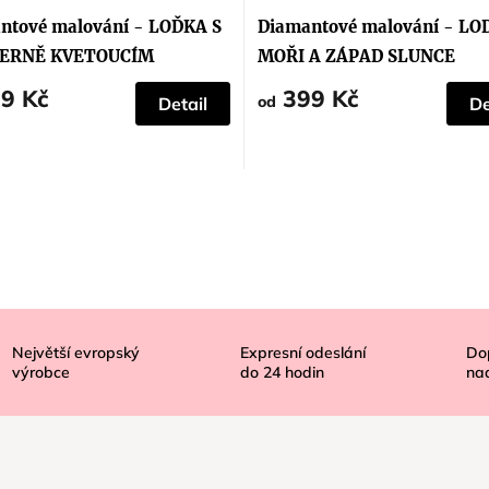
ntové malování - LOĎKA S
Diamantové malování - LO
ERNĚ KVETOUCÍM
MOŘI A ZÁPAD SLUNCE
MEM
9 Kč
399 Kč
od
Detail
De
Největší evropský
Expresní odeslání
Do
výrobce
do
24
hodin
na