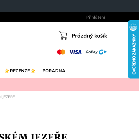
a
Přihlášení
Prázdný košík
Nákupní
košík
RECENZE
PORADNA
M JEZEŘE
PSKÉM JEZEŘE