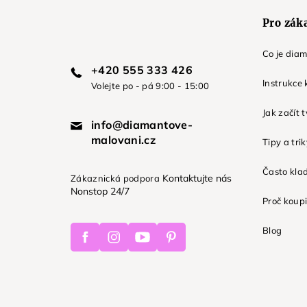
Pro zák
Co je dia
+420 555 333 426
Instrukce 
Volejte po - pá 9:00 - 15:00
Jak začít 
info@diamantove-
malovani.cz
Tipy a tri
Často kla
Kontaktujte nás
Zákaznická podpora
Nonstop 24/7
Proč koupi
Facebook
Instagram
Youtube
Pinterest
Blog