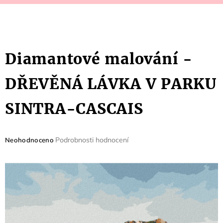
Diamantové malování -
DŘEVĚNÁ LÁVKA V PARKU
SINTRA-CASCAIS
Průměrné
Podrobnosti hodnocení
Neohodnoceno
hodnocení
produktu
je
0,0
z
5
hvězdiček.