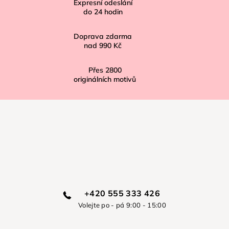
í
Expresní odeslání
do
24
hodin
Doprava zdarma
nad
990 Kč
Přes
2800
originálních motivů
+420 555 333 426
Volejte po - pá 9:00 - 15:00