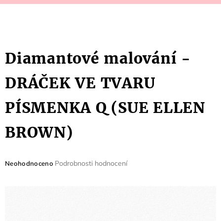
Diamantové malování -
DRÁČEK VE TVARU
PÍSMENKA Q (SUE ELLEN
BROWN)
Průměrné
Podrobnosti hodnocení
Neohodnoceno
hodnocení
produktu
je
0,0
z
5