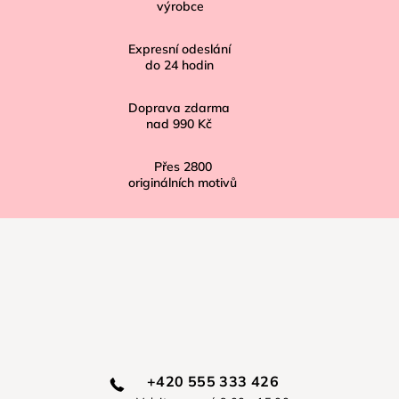
výrobce
t
í
Expresní odeslání
do
24
hodin
Doprava zdarma
nad
990 Kč
Přes
2800
originálních motivů
+420 555 333 426