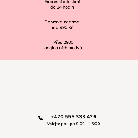
í
Expresní odeslání
do
24
hodin
Doprava zdarma
nad
990 Kč
Přes
2800
originálních motivů
+420 555 333 426
Volejte po - pá 9:00 - 15:00