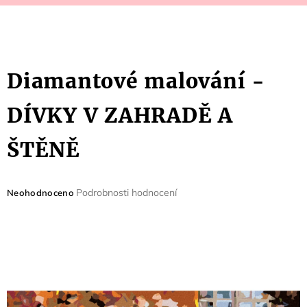
Diamantové malování -
DÍVKY V ZAHRADĚ A
ŠTĚNĚ
Průměrné
Podrobnosti hodnocení
Neohodnoceno
hodnocení
produktu
je
0,0
z
5
hvězdiček.