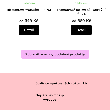
Průměrné
Skladem
Skladem
hodnocení
produktu
Diamantové malování - LUNA
Diamantové malování - MOTÝLÍ
je
ŽENA
5,0
z
399 Kč
389 Kč
od
od
5
hvězdiček.
Detail
Detail
Zobrazit všechny podobné produkty
Z
á
Statisíce spokojených zákazníků
p
Největší evropský
a
výrobce
t