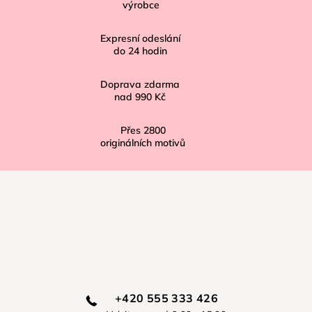
výrobce
t
í
Expresní odeslání
do
24
hodin
Doprava zdarma
nad
990 Kč
Přes
2800
originálních motivů
+420 555 333 426