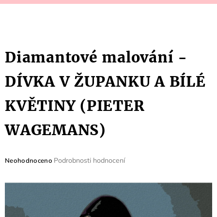
Diamantové malování -
DÍVKA V ŽUPANKU A BÍLÉ
KVĚTINY (PIETER
WAGEMANS)
Průměrné
Podrobnosti hodnocení
Neohodnoceno
hodnocení
produktu
je
0,0
z
5