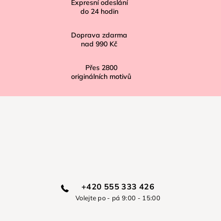
í
Expresní odeslání
do
24
hodin
Doprava zdarma
nad
990 Kč
Přes
2800
originálních motivů
+420 555 333 426
Volejte po - pá 9:00 - 15:00