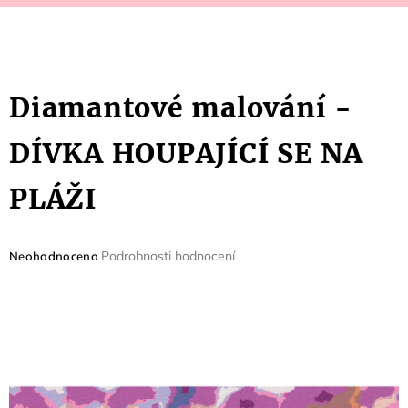
Diamantové malování -
DÍVKA HOUPAJÍCÍ SE NA
PLÁŽI
Průměrné
Podrobnosti hodnocení
Neohodnoceno
hodnocení
produktu
je
0,0
z
5
hvězdiček.