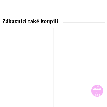
od
826 Kč
až
–53 %