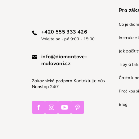
Pro zák
Co je dia
+420 555 333 426
Instrukce 
Volejte po - pá 9:00 - 15:00
Jak začít 
info@diamantove-
malovani.cz
Tipy a tri
Často kla
Kontaktujte nás
Zákaznická podpora
Nonstop 24/7
Proč koupi
Facebook
Instagram
Youtube
Pinterest
Blog