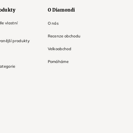
odukty
O Diamondi
le vlastní
O nás
Recenze obchodu
anější produkty
Velkoobchod
Pomáháme
ategorie