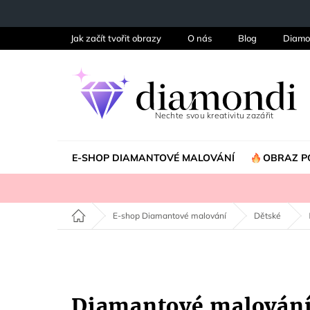
Přejít
na
obsah
Jak začít tvořit obrazy
O nás
Blog
Diamo
E-SHOP DIAMANTOVÉ MALOVÁNÍ
OBRAZ P
Domů
E-shop Diamantové malování
Dětské
Diamantové malován