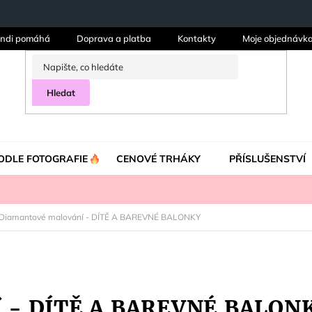
ndi pomáhá
Doprava a platba
Kontakty
Moje objednávk
Hledat
ODLE FOTOGRAFIE
CENOVÉ TRHÁKY
PŘÍSLUŠENSTVÍ
Diamantové malování - DÍTĚ A BAREVNÉ BALONKY
í - DÍTĚ A BAREVNÉ BALON