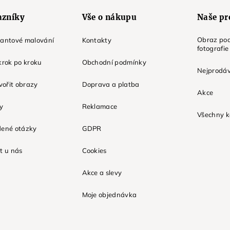
azníky
Vše o nákupu
Naše pr
Obraz pod
mantové malování
Kontakty
fotografie
krok po kroku
Obchodní podmínky
Nejprodáv
tvořit obrazy
Doprava a platba
Akce
ky
Reklamace
Všechny k
dené otázky
GDPR
t u nás
Cookies
Akce a slevy
Moje objednávka