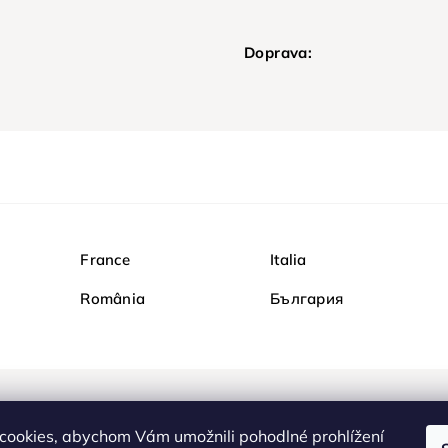
Doprava:
France
Italia
România
България
Nakupujte na Diamondi b
cookies, abychom Vám umožnili pohodlné prohlížení