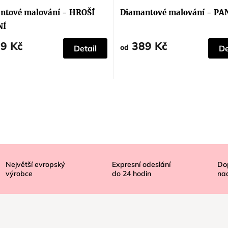
hodnocení
produktu
ntové malování - HROŠÍ
Diamantové malování - P
je
5,0
NÍ
z
5
9 Kč
389 Kč
hvězdiček.
od
Detail
De
Největší evropský
Expresní odeslání
Do
výrobce
do
24
hodin
na