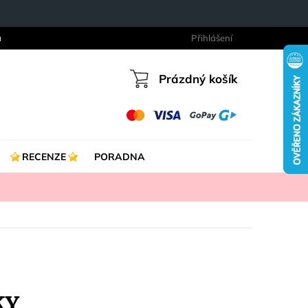
a
Přihlášení
Prázdný košík
Nákupní
košík
RECENZE
PORADNA
KY