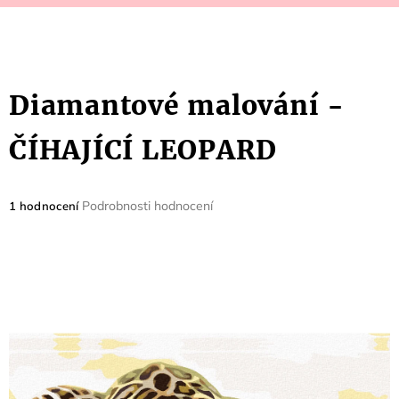
Diamantové malování -
ČÍHAJÍCÍ LEOPARD
Průměrné
Podrobnosti hodnocení
1 hodnocení
hodnocení
produktu
je
5,0
z
5
hvězdiček.