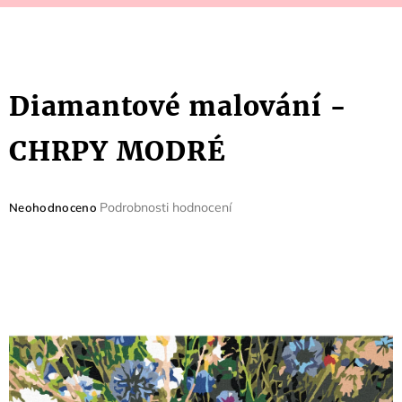
Diamantové malování -
CHRPY MODRÉ
Průměrné
Podrobnosti hodnocení
Neohodnoceno
hodnocení
produktu
je
0,0
z
5
hvězdiček.