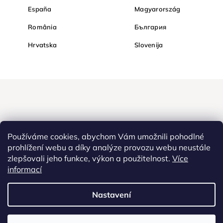
España
Magyarország
România
България
Hrvatska
Slovenija
Používáme cookies, abychom Vám umožnili pohodlné
prohlížení webu a díky analýze provozu webu neustále
zlepšovali jeho funkce, výkon a použitelnost.
Více
Nakupujte na Diamondi bezpečně a bez obav. Díky HTTPS
informací
protokolu jsou Vaše citlivá data v naprostém bezpečí, veškeré
informace mezi prohlížečem a serverem se přenášejí v zašifrované
Nastavení
podobě.