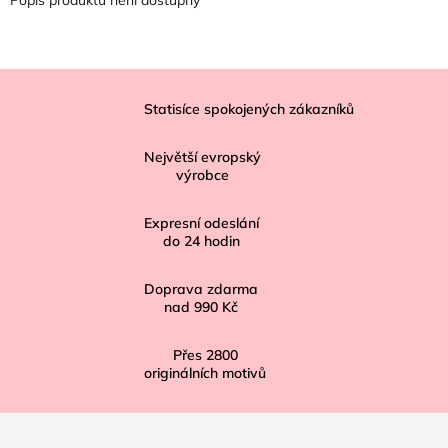
Z
á
Statisíce spokojených zákazníků
p
Největší evropský
a
výrobce
t
í
Expresní odeslání
do
24
hodin
Doprava zdarma
nad
990 Kč
Přes
2800
originálních motivů