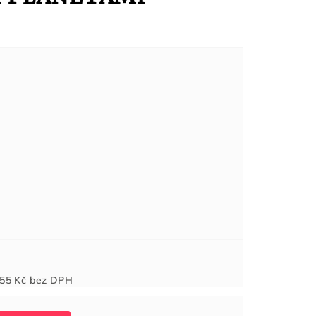
Měrná
55 Kč
bez DPH
cena: