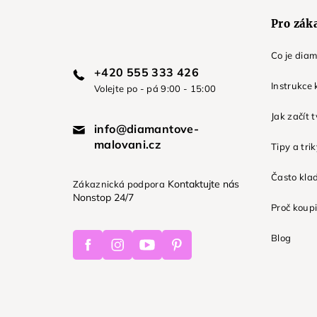
Pro zák
Co je dia
+420 555 333 426
Instrukce 
Volejte po - pá 9:00 - 15:00
Jak začít 
info@diamantove-
malovani.cz
Tipy a tri
Často kla
Kontaktujte nás
Zákaznická podpora
Nonstop 24/7
Proč koupi
Facebook
Instagram
Youtube
Pinterest
Blog