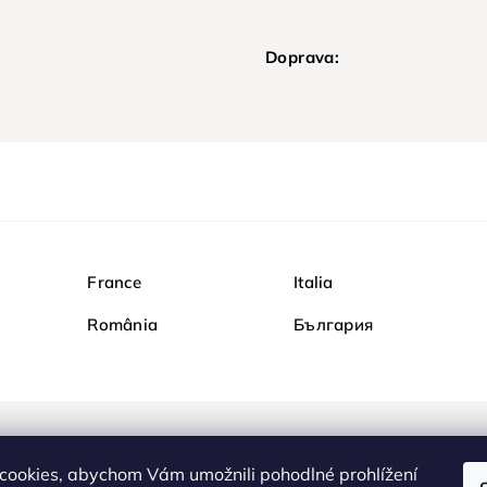
Doprava:
France
Italia
România
България
Nakupujte na Diamondi b
cookies, abychom Vám umožnili pohodlné prohlížení