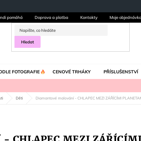
ndi pomáhá
Doprava a platba
Kontakty
Moje objednávk
Hledat
ODLE FOTOGRAFIE
CENOVÉ TRHÁKY
PŘÍSLUŠENSTVÍ
ti
Děti
Diamantové malování - CHLAPEC MEZI ZÁŘÍCÍMI PLANETA
í - CHLAPEC MEZI ZÁŘÍCÍM