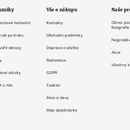
azníky
Vše o nákupu
Naše pr
Obraz pod
mantové malování
Kontakty
fotografie
krok po kroku
Obchodní podmínky
Nejprodáv
tvořit obrazy
Doprava a platba
Akce
ky
Reklamace
Všechny k
dené otázky
GDPR
t u nás
Cookies
Akce a slevy
Moje objednávka