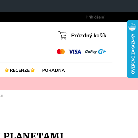
a
Přihlášení
Prázdný košík
Nákupní
košík
RECENZE
PORADNA
MI
I PLANETAMI