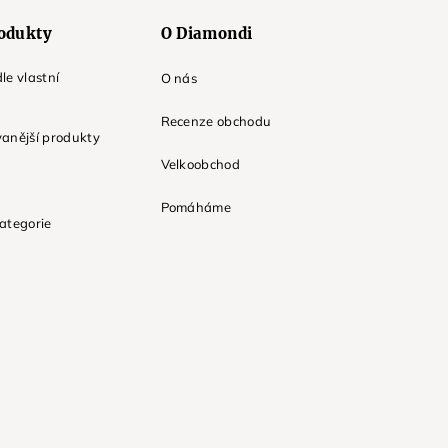
odukty
O Diamondi
le vlastní
O nás
Recenze obchodu
anější produkty
Velkoobchod
Pomáháme
ategorie