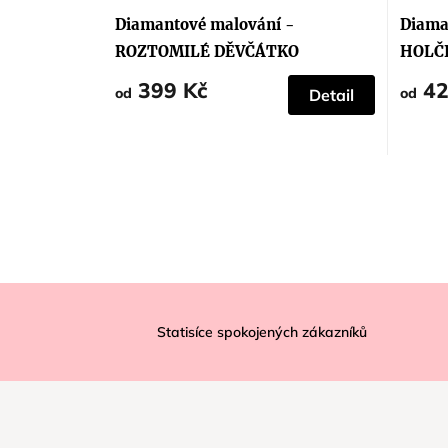
Diamantové malování -
Diama
ROZTOMILÉ DĚVČÁTKO
HOLČI
399 Kč
42
od
od
Detail
Z
á
Statisíce spokojených zákazníků
p
a
t
í