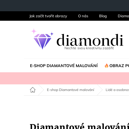
Přejít
na
obsah
Jak začít tvořit obrazy
O nás
Blog
Diamo
E-SHOP DIAMANTOVÉ MALOVÁNÍ
OBRAZ P
Domů
E-shop Diamantové malování
Lidé a osobnos
Diamantové malován