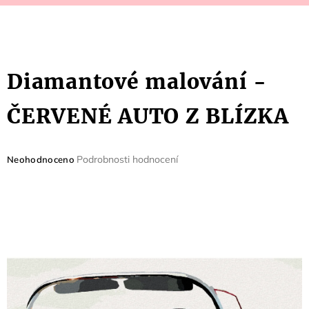
Diamantové malování -
ČERVENÉ AUTO Z BLÍZKA
Průměrné
Podrobnosti hodnocení
Neohodnoceno
hodnocení
produktu
je
0,0
z
5
hvězdiček.