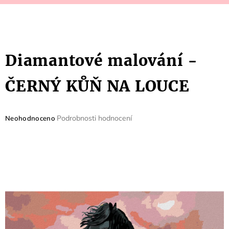
Diamantové malování -
ČERNÝ KŮŇ NA LOUCE
Průměrné
Podrobnosti hodnocení
Neohodnoceno
hodnocení
produktu
je
0,0
z
5
hvězdiček.