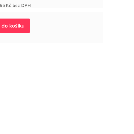
Měrná
55 Kč
bez DPH
cena: