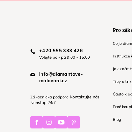
a
t
í
Pro zák
Co je dia
+420 555 333 426
Instrukce 
Volejte po - pá 9:00 - 15:00
Jak začít 
info@diamantove-
malovani.cz
Tipy a tri
Často kla
Kontaktujte nás
Zákaznická podpora
Nonstop 24/7
Proč koupi
Facebook
Instagram
Youtube
Pinterest
Blog