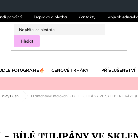
ndi pomáhá
Doprava a platba
Kontakty
Moje objednávk
Hledat
ODLE FOTOGRAFIE
CENOVÉ TRHÁKY
PŘÍSLUŠENSTVÍ
Haley Bush
Diamantové malování - BÍLÉ TULIPÁNY VE SKLENĚNÉ VÁZE 
í - BÍLÉ TULIPÁNY VE SKL