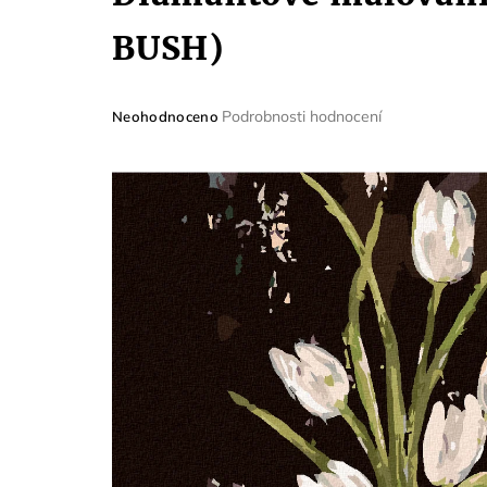
BUSH)
Průměrné
Podrobnosti hodnocení
Neohodnoceno
hodnocení
produktu
je
0,0
z
5
hvězdiček.