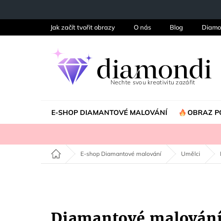
Přejít
na
obsah
Jak začít tvořit obrazy
O nás
Blog
Diamo
E-SHOP DIAMANTOVÉ MALOVÁNÍ
OBRAZ P
Domů
E-shop Diamantové malování
Umělci
Diamantové malován