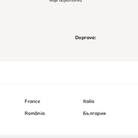
Moje objednávka
Doprava:
France
Italia
România
България