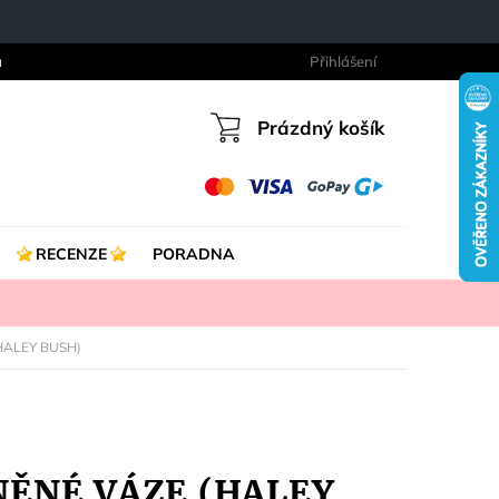
a
Přihlášení
Prázdný košík
Nákupní
košík
RECENZE
PORADNA
(HALEY BUSH)
ENĚNÉ VÁZE (HALEY