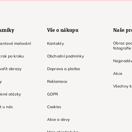
azníky
Vše o nákupu
Naše pr
Obraz pod
mantové malování
Kontakty
fotografie
krok po kroku
Obchodní podmínky
Nejprodáv
tvořit obrazy
Doprava a platba
Akce
ky
Reklamace
Všechny k
dené otázky
GDPR
t u nás
Cookies
Akce a slevy