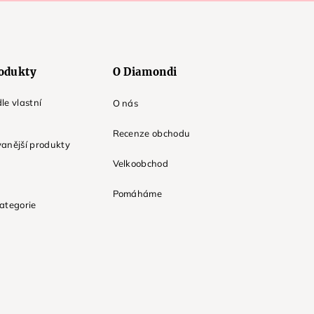
odukty
O Diamondi
le vlastní
O nás
Recenze obchodu
anější produkty
Velkoobchod
Pomáháme
ategorie